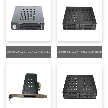
Unestech 2盘位2.5寸U.2 / U.3 NVME SSD
Unestech 8盘位2.5英寸SATA/SAS热插拔硬
硬盘抽取盒 适用于3.5英寸软驱位（2 x
盘抽取盒 金属结构适用于5.25寸光驱位空
SlimSAS SFF-8654 4i）
间