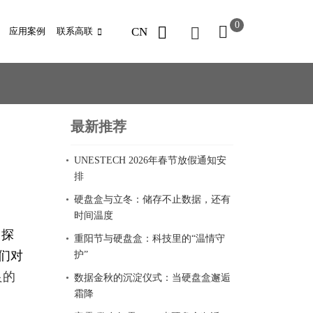
0
CN
应用案例
联系高联
最新推荐
UNESTECH 2026年春节放假通知安
排
硬盘盒与立冬：储存不止数据，还有
时间温度
，探
重阳节与硬盘盒：科技里的“温情守
们对
护”
良的
数据金秋的沉淀仪式：当硬盘盒邂逅
霜降