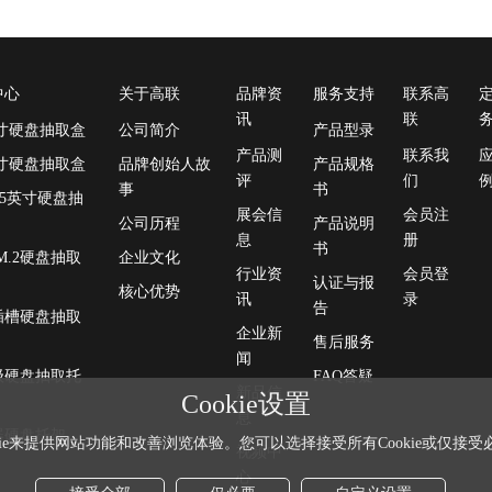
中心
关于高联
品牌资
服务支持
联系高
讯
联
英寸硬盘抽取盒
公司简介
产品型录
产品测
联系我
英寸硬盘抽取盒
品牌创始人故
产品规格
评
们
事
书
3.5英寸硬盘抽
展会信
会员注
公司历程
产品说明
息
册
书
/ M.2硬盘抽取
企业文化
行业资
会员登
认证与报
核心优势
讯
录
告
e插槽硬盘抽取
企业新
售后服务
闻
级硬盘抽取托
FAQ答疑
新品信
Cookie设置
息
器硬盘托架
kie来提供网站功能和改善浏览体验。您可以选择接受所有Cookie或仅接受必要
视频中
心