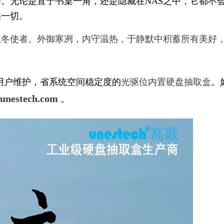
。无论是置于书桌一角，还是隐藏在NAS之中，它都不
供一切。
立冬使者。外御寒冽，内守温热，于静默中积蓄所有美好
用户维护，省系统空间稳定度的
光驱位内置硬盘抽取盒
。
unestech.com
。