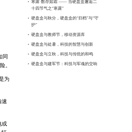
寒露·数存如霜 —— 当硬盘盒邂逅二
十四节气之“寒露”
硬盘盒与秋分，硬盘盒的“归档”与“守
护”
硬盘盒与教师节，移动资源库
硬盘盒与处暑，科技的智慧与创新
硬盘盒与立秋，科技与传统的和鸣
如同
硬盘盒与建军节：科技与军魂的交响
风险。
是为
输速
电或