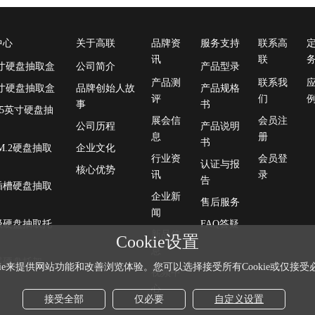
中心
关于高联
品牌资
服务支持
联系高
讯
联
英寸硬盘抽取盒
公司简介
产品型录
产品测
联系我
英寸硬盘抽取盒
品牌创始人故
产品规格
评
们
事
书
3.5英寸硬盘抽
展会信
会员注
公司历程
产品说明
息
册
书
/ M.2硬盘抽取
企业文化
行业资
会员登
认证与报
核心优势
讯
录
告
e插槽硬盘抽取
企业新
售后服务
闻
级硬盘抽取托
FAQ答疑
新品信
Cookie设置
息
器硬盘托架
kie来提供网站功能和改善浏览体验。您可以选择接受所有Cookie或仅接受必要
视频中
心
接受全部
仅必要
自定义设置